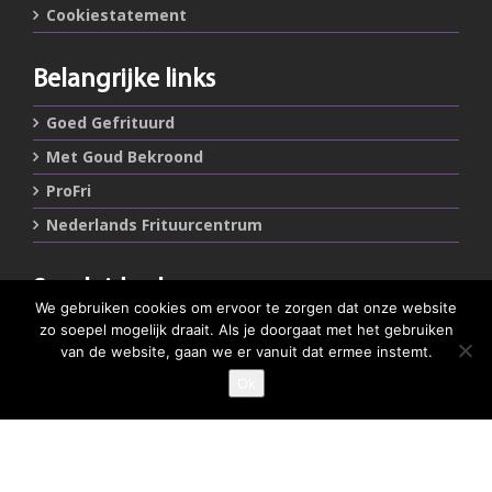
Cookiestatement
Belangrijke links
Goed Gefrituurd
Met Goud Bekroond
ProFri
Nederlands Frituurcentrum
Smulgids.nl
We gebruiken cookies om ervoor te zorgen dat onze website
Nederlands Frituurcentrum
zo soepel mogelijk draait. Als je doorgaat met het gebruiken
Blaarthemseweg 72
van de website, gaan we er vanuit dat ermee instemt.
5502 JW Veldhoven
Ok
GEEF JE SMULSCORE
T
:
040-7200900 (optie 2)
@
:
info@frituurcentrum.nl