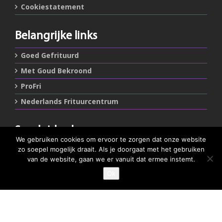
Cookiestatement
Belangrijke links
Goed Gefrituurd
Met Goud Bekroond
ProFri
Nederlands Frituurcentrum
Smulgids.nl
We gebruiken cookies om ervoor te zorgen dat onze website
Nederlands Frituurcentrum
zo soepel mogelijk draait. Als je doorgaat met het gebruiken
Blaarthemseweg 72
van de website, gaan we er vanuit dat ermee instemt.
5502 JW Veldhoven
Ok
GEEF JE SMULSCORE
T
:
040-7200900 (optie 2)
@
:
info@frituurcentrum.nl