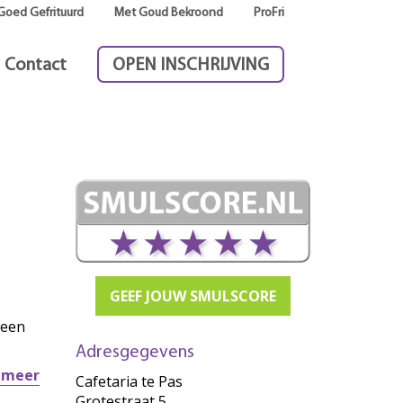
Goed Gefrituurd
Met Goud Bekroond
ProFri
Contact
OPEN INSCHRIJVING
GEEF JOUW SMULSCORE
 een
Adresgegevens
r meer
Cafetaria te Pas
Grotestraat 5