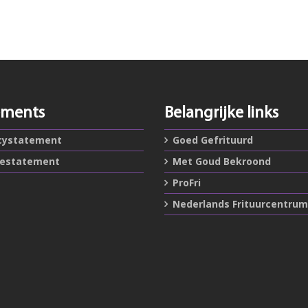
ements
Belangrijke links
cystatement
Goed Gefrituurd
iestatement
Met Goud Bekroond
ProFri
Nederlands Frituurcentrum