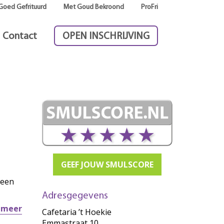
Goed Gefrituurd
Met Goud Bekroond
ProFri
Contact
OPEN INSCHRIJVING
GEEF JOUW SMULSCORE
 een
Adresgegevens
r meer
Cafetaria ’t Hoekie
Emmastraat 10