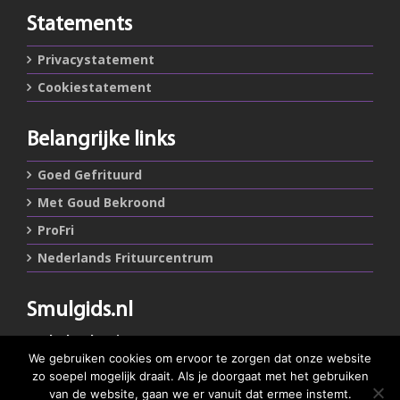
Statements
Privacystatement
Cookiestatement
Belangrijke links
Goed Gefrituurd
Met Goud Bekroond
ProFri
Nederlands Frituurcentrum
Smulgids.nl
Nederlands Frituurcentrum
Blaarthemseweg 72
We gebruiken cookies om ervoor te zorgen dat onze website
5502 JW Veldhoven
zo soepel mogelijk draait. Als je doorgaat met het gebruiken
van de website, gaan we er vanuit dat ermee instemt.