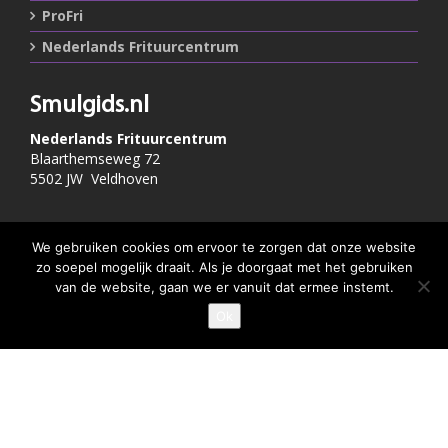
ProFri
Nederlands Frituurcentrum
Smulgids.nl
Nederlands Frituurcentrum
Blaarthemseweg 72
5502 JW Veldhoven
T
:
040-7200900 (optie 2)
We gebruiken cookies om ervoor te zorgen dat onze website
@
:
info@frituurcentrum.nl
zo soepel mogelijk draait. Als je doorgaat met het gebruiken
van de website, gaan we er vanuit dat ermee instemt.
Ok
Volg ons
GEEF JE SMULSCORE
Word ook smulfan en volg ons op