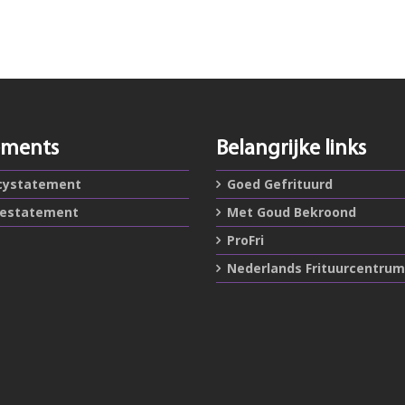
ements
Belangrijke links
cystatement
Goed Gefrituurd
iestatement
Met Goud Bekroond
ProFri
Nederlands Frituurcentrum