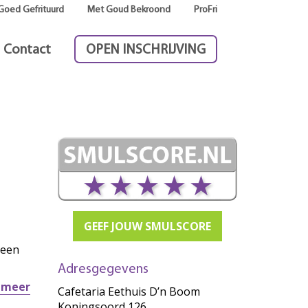
Goed Gefrituurd
Met Goud Bekroond
ProFri
Contact
OPEN INSCHRIJVING
GEEF JOUW SMULSCORE
 een
Adresgegevens
r meer
Cafetaria Eethuis D’n Boom
Koningsoord 126