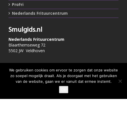
ProFri
Nederlands Frituurcentrum
Smulgids.nl
Nederlands Frituurcentrum
Blaarthemseweg 72
5502 JW Veldhoven
T
:
040-7200900 (optie 2)
We gebruiken cookies om ervoor te zorgen dat onze website
@
:
info@frituurcentrum.nl
zo soepel mogelijk draait. Als je doorgaat met het gebruiken
van de website, gaan we er vanuit dat ermee instemt.
Ok
Volg ons
GEEF JE SMULSCORE
Word ook smulfan en volg ons op