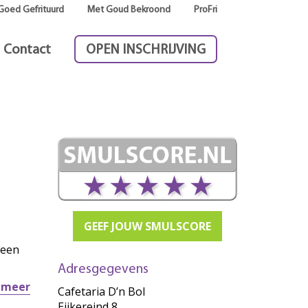
Goed Gefrituurd
Met Goud Bekroond
ProFri
Contact
OPEN INSCHRIJVING
GEEF JOUW SMULSCORE
 een
Adresgegevens
r meer
Cafetaria D’n Bol
Eijkereind 8