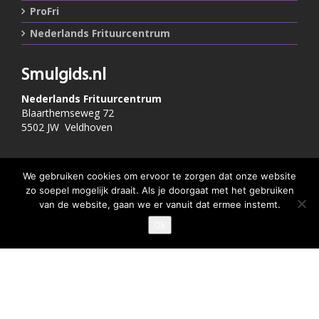
ProFri
Nederlands Frituurcentrum
Smulgids.nl
Nederlands Frituurcentrum
Blaarthemseweg 72
5502 JW Veldhoven
T
:
040-7200900 (optie 2)
We gebruiken cookies om ervoor te zorgen dat onze website
@
:
info@frituurcentrum.nl
zo soepel mogelijk draait. Als je doorgaat met het gebruiken
van de website, gaan we er vanuit dat ermee instemt.
Ok
Volg ons
GEEF JE SMULSCORE
Word ook smulfan en volg ons op