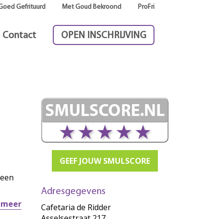
Goed Gefrituurd
Met Goud Bekroond
ProFri
Contact
OPEN INSCHRIJVING
GEEF JOUW SMULSCORE
 een
Adresgegevens
r meer
Cafetaria de Ridder
Asselsestraat 217