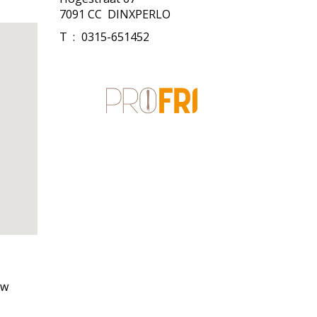
7091 CC DINXPERLO
T
:
0315-651452
uw