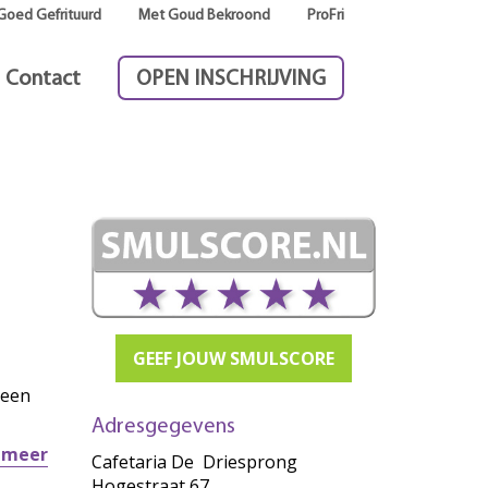
Goed Gefrituurd
Met Goud Bekroond
ProFri
Contact
OPEN INSCHRIJVING
GEEF JOUW SMULSCORE
 een
Adresgegevens
r meer
Cafetaria De Driesprong
Hogestraat 67