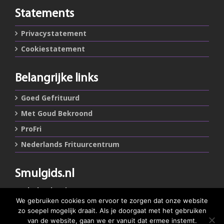
Statements
Privacystatement
Cookiestatement
Belangrijke links
Goed Gefrituurd
Met Goud Bekroond
ProFri
Nederlands Frituurcentrum
Smulgids.nl
Nederlands Frituurcentrum
Blaarthemseweg 72
We gebruiken cookies om ervoor te zorgen dat onze website
5502 JW Veldhoven
zo soepel mogelijk draait. Als je doorgaat met het gebruiken
van de website, gaan we er vanuit dat ermee instemt.