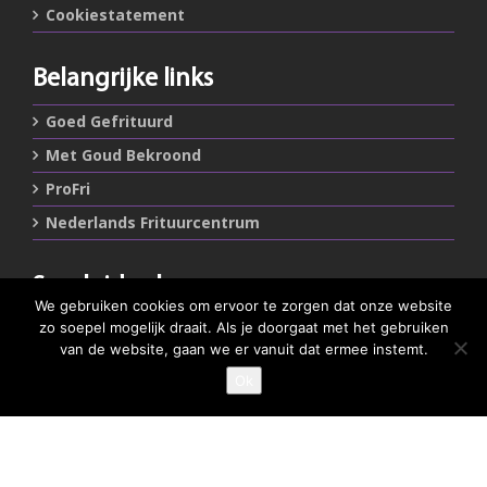
Cookiestatement
Belangrijke links
Goed Gefrituurd
Met Goud Bekroond
ProFri
Nederlands Frituurcentrum
Smulgids.nl
We gebruiken cookies om ervoor te zorgen dat onze website
Nederlands Frituurcentrum
zo soepel mogelijk draait. Als je doorgaat met het gebruiken
Blaarthemseweg 72
van de website, gaan we er vanuit dat ermee instemt.
5502 JW Veldhoven
Ok
GEEF JE SMULSCORE
T
:
040-7200900 (optie 2)
@
:
info@frituurcentrum.nl