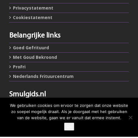
Privacystatement
Cookiestatement
Belangrijke links
Goed Gefrituurd
Met Goud Bekroond
ProFri
Nederlands Frituurcentrum
Smulgids.nl
Nederlands Frituurcentrum
We gebruiken cookies om ervoor te zorgen dat onze website
Blaarthemseweg 72
zo soepel mogelijk draait. Als je doorgaat met het gebruiken
5502 JW Veldhoven
van de website, gaan we er vanuit dat ermee instemt.
Ok
GEEF JE SMULSCORE
T
:
040-7200900 (optie 2)