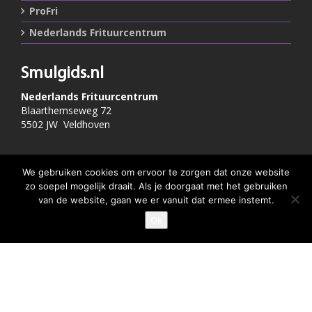
ProFri
Nederlands Frituurcentrum
Smulgids.nl
Nederlands Frituurcentrum
Blaarthemseweg 72
5502 JW Veldhoven
T
:
040-7200900 (optie 2)
We gebruiken cookies om ervoor te zorgen dat onze website
@
:
info@frituurcentrum.nl
zo soepel mogelijk draait. Als je doorgaat met het gebruiken
van de website, gaan we er vanuit dat ermee instemt.
Ok
Volg ons
GEEF JE SMULSCORE
Word ook smulfan en volg ons op