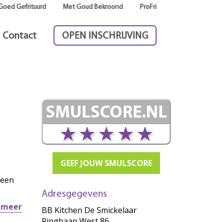
Goed Gefrituurd
Met Goud Bekroond
ProFri
Contact
OPEN INSCHRIJVING
GEEF JOUW SMULSCORE
 een
Adresgegevens
r meer
BB Kitchen De Smickelaar
Ringbaan West 86