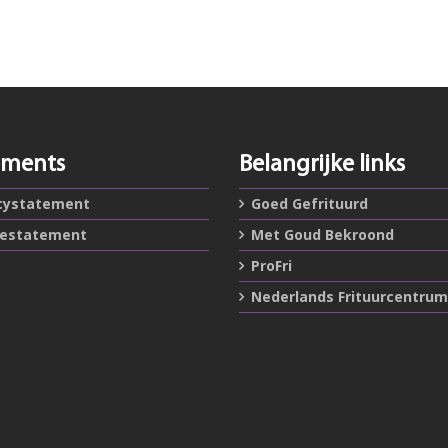
ements
Belangrijke links
cystatement
Goed Gefrituurd
iestatement
Met Goud Bekroond
ProFri
Nederlands Frituurcentrum