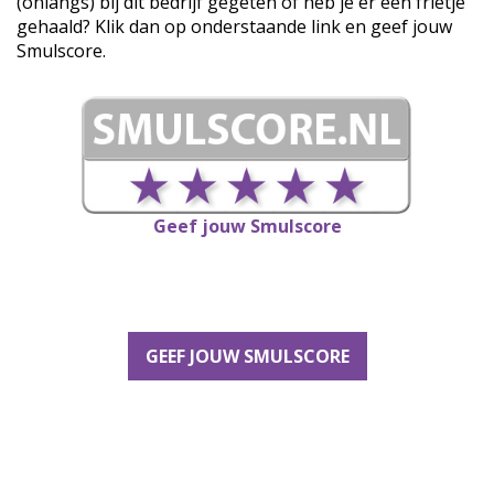
(onlangs) bij dit bedrijf gegeten of heb je er een frietje
gehaald? Klik dan op onderstaande link en geef jouw
Smulscore.
Geef jouw Smulscore
GEEF JOUW SMULSCORE