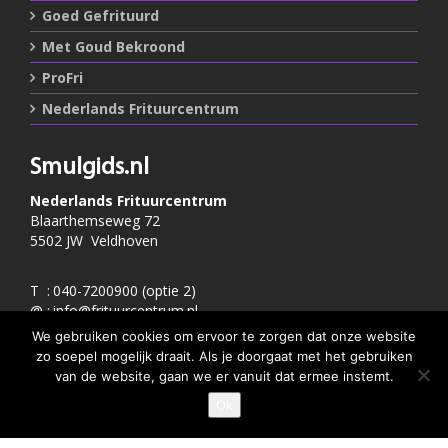
Goed Gefrituurd
Met Goud Bekroond
ProFri
Nederlands Frituurcentrum
Smulgids.nl
Nederlands Frituurcentrum
Blaarthemseweg 72
5502 JW Veldhoven
T
:
040-7200900 (optie 2)
@
:
info@frituurcentrum.nl
We gebruiken cookies om ervoor te zorgen dat onze website
zo soepel mogelijk draait. Als je doorgaat met het gebruiken
van de website, gaan we er vanuit dat ermee instemt.
Volg ons
Ok
GEEF JE SMULSCORE
Word ook smulfan en volg ons op