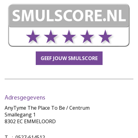
GEEF JOUW SMULSCORE
Adresgegevens
AnyTyme The Place To Be / Centrum
Smallegang 1
8302 EC EMMELOORD
T
:
0527-614512