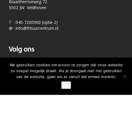
Blaarthemseweg 72
5502 JW Veldhoven
T
:
040-7200900 (optie 2)
@
:
info@frituurcentrum.nl
Volg ons
Word ook smulfan en volg ons op
We gebruiken cookies om ervoor te zorgen dat onze website
zo soepel mogelijk draait. Als je doorgaat met het gebruiken
van de website, gaan we er vanuit dat ermee instemt.
Ok
GEEF JE SMULSCORE