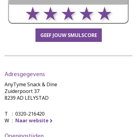
GEEF JOUW SMULSCORE
Adresgegevens
AnyTyme Snack & Dine
Zuiderpoort 37
8239 AD LELYSTAD
T
:
0320-216420
W
:
Naar website
Openingstijden