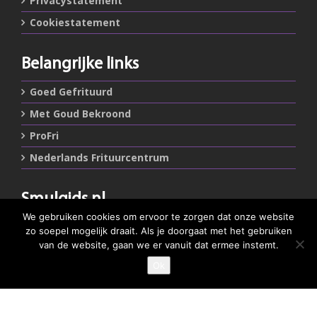
Privacystatement
Cookiestatement
Belangrijke links
Goed Gefrituurd
Met Goud Bekroond
ProFri
Nederlands Frituurcentrum
Smulgids.nl
We gebruiken cookies om ervoor te zorgen dat onze website
Nederlands Frituurcentrum
zo soepel mogelijk draait. Als je doorgaat met het gebruiken
Blaarthemseweg 72
van de website, gaan we er vanuit dat ermee instemt.
5502 JW Veldhoven
Ok
GEEF JE SMULSCORE
T
:
040-7200900 (optie 2)
@
:
info@frituurcentrum.nl