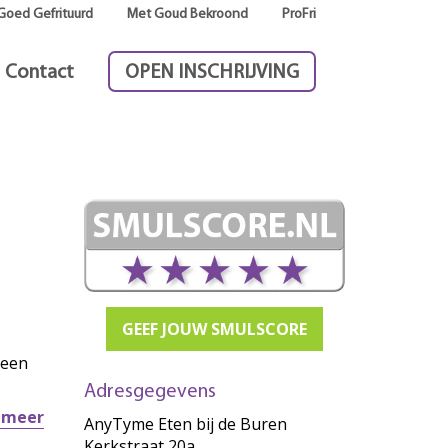
Goed Gefrituurd
Met Goud Bekroond
ProFri
Contact
OPEN INSCHRIJVING
GEEF JOUW SMULSCORE
 een
Adresgegevens
r meer
AnyTyme Eten bij de Buren
Kerkstraat 20a