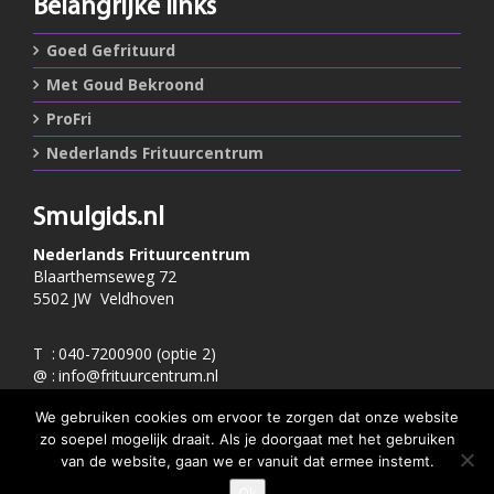
Belangrijke links
Goed Gefrituurd
Met Goud Bekroond
ProFri
Nederlands Frituurcentrum
Smulgids.nl
Nederlands Frituurcentrum
Blaarthemseweg 72
5502 JW Veldhoven
T
:
040-7200900 (optie 2)
@
:
info@frituurcentrum.nl
We gebruiken cookies om ervoor te zorgen dat onze website
zo soepel mogelijk draait. Als je doorgaat met het gebruiken
Volg ons
van de website, gaan we er vanuit dat ermee instemt.
Word ook smulfan en volg ons op
Ok