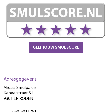
GEEF JOUW SMULSCORE
Adresgegevens
Alida’s Smulpaleis
Kanaalstraat 61
9301 LR RODEN
T
:
050-5011261