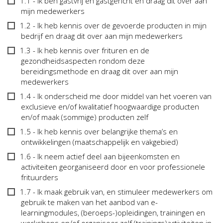
Opsomming
1.1 - Ik ben gastvrij en gastgericht en draag dit over aan
-
mijn medewerkers
1.
1.2 - Ik heb kennis over de gevoerde producten in mijn
Vakmanschap
bedrijf en draag dit over aan mijn medewerkers
1.3 - Ik heb kennis over frituren en de
gezondheidsaspecten rondom deze
bereidingsmethode en draag dit over aan mijn
medewerkers
1.4 - Ik onderscheid me door middel van het voeren van
exclusieve en/of kwalitatief hoogwaardige producten
en/of maak (sommige) producten zelf
1.5 - Ik heb kennis over belangrijke thema’s en
ontwikkelingen (maatschappelijk en vakgebied)
1.6 - Ik neem actief deel aan bijeenkomsten en
activiteiten georganiseerd door en voor professionele
frituurders
1.7 - Ik maak gebruik van, en stimuleer medewerkers om
gebruik te maken van het aanbod van e-
learningmodules, (beroeps-)opleidingen, trainingen en