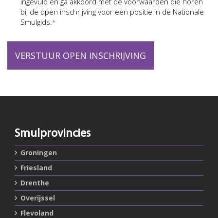
ingevuld en ga akkoord met de voorwaarden die horen
*
bij de open inschrijving voor een positie in de Nationale
Smulgids.
*
Smulprovincies
Groningen
Friesland
Drenthe
Overijssel
Flevoland