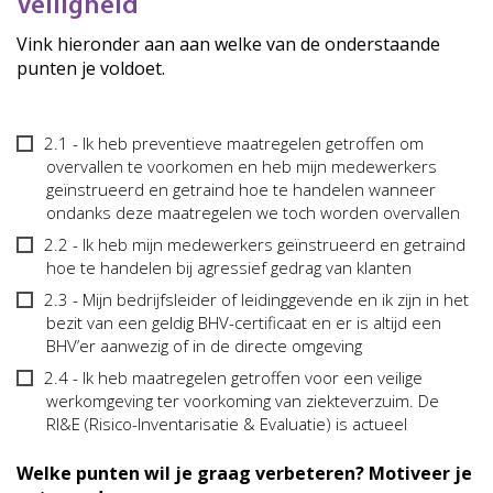
Veiligheid
Vink hieronder aan aan welke van de onderstaande
punten je voldoet.
Opsomming
2.1 - Ik heb preventieve maatregelen getroffen om
-
overvallen te voorkomen en heb mijn medewerkers
2.
geïnstrueerd en getraind hoe te handelen wanneer
ondanks deze maatregelen we toch worden overvallen
Veiligheid
(&
2.2 - Ik heb mijn medewerkers geïnstrueerd en getraind
Hygiëne)
hoe te handelen bij agressief gedrag van klanten
2.3 - Mijn bedrijfsleider of leidinggevende en ik zijn in het
bezit van een geldig BHV-certificaat en er is altijd een
BHV’er aanwezig of in de directe omgeving
2.4 - Ik heb maatregelen getroffen voor een veilige
werkomgeving ter voorkoming van ziekteverzuim. De
RI&E (Risico-Inventarisatie & Evaluatie) is actueel
Welke punten wil je graag verbeteren? Motiveer je