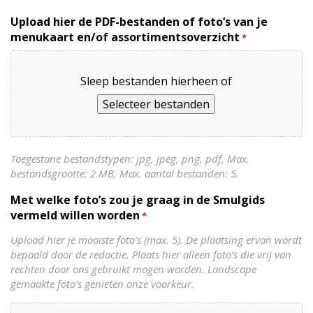
Upload hier de PDF-bestanden of foto’s van je
menukaart en/of assortimentsoverzicht
*
Sleep bestanden hierheen of
Selecteer bestanden
Toegestane bestandstypen: jpg, jpeg, png, pdf, Max.
bestandsgrootte: 2 MB, Max. aantal bestanden: 5.
Met welke foto’s zou je graag in de Smulgids
vermeld willen worden
*
Upload hier je mooiste foto’s (max. 5). De plaatsing ervan wordt
bepaald door de redactie. Plaats hier alleen foto’s die vrij van
rechten door ons gebruikt mogen worden. Landscape
gemaakte foto’s genieten onze voorkeur.