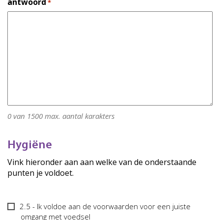
antwoord
*
0 van 1500 max. aantal karakters
Hygiëne
Vink hieronder aan aan welke van de onderstaande
punten je voldoet.
2.5
2.5 - Ik voldoe aan de voorwaarden voor een juiste
-
omgang met voedsel