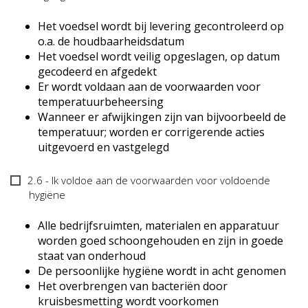
Omgang
met
Het voedsel wordt bij levering gecontroleerd op
voedsel
o.a. de houdbaarheidsdatum
Het voedsel wordt veilig opgeslagen, op datum
gecodeerd en afgedekt
Er wordt voldaan aan de voorwaarden voor
temperatuurbeheersing
Wanneer er afwijkingen zijn van bijvoorbeeld de
temperatuur; worden er corrigerende acties
uitgevoerd en vastgelegd
2.6
2.6 - Ik voldoe aan de voorwaarden voor voldoende
-
hygiëne
Voldoende
hygiëne
Alle bedrijfsruimten, materialen en apparatuur
worden goed schoongehouden en zijn in goede
staat van onderhoud
De persoonlijke hygiëne wordt in acht genomen
Het overbrengen van bacteriën door
kruisbesmetting wordt voorkomen