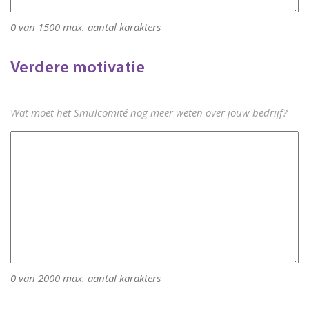
0 van 1500 max. aantal karakters
Verdere motivatie
Ruimte
Wat moet het Smulcomité nog meer weten over jouw bedrijf?
voor
verdere
motivatie
0 van 2000 max. aantal karakters