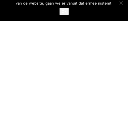
van de website, gaan we er vanuit dat ermee instemt.
Privacystatement
Ok
Cookiestatement
Belangrijke links
Goed Gefrituurd
Met Goud Bekroond
ProFri
Nederlands Frituurcentrum
Smulgids.nl
Nederlands Frituurcentrum
Blaarthemseweg 72
5502 JW Veldhoven
T
:
040-7200900 (optie 2)