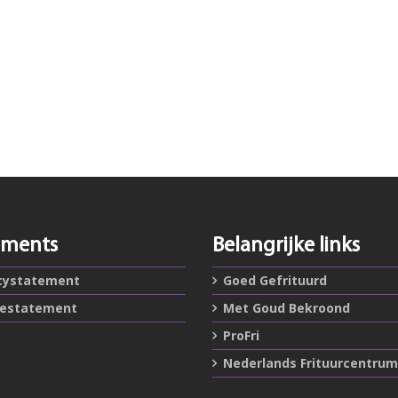
ements
Belangrijke links
cystatement
Goed Gefrituurd
iestatement
Met Goud Bekroond
ProFri
Nederlands Frituurcentrum