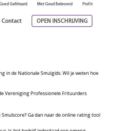
Goed Gefrituurd
Met Goud Bekroond
ProFri
Contact
OPEN INSCHRIJVING
g in de Nationale Smulgids. Wil je weten hoe
de Vereniging Professionele Frituurders
e Smulscore? Ga dan naar de online rating tool
ur. Is het bedrijf inderdaad een omweg