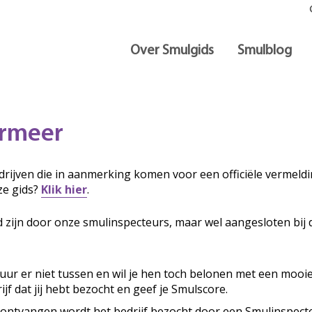
Over Smulgids
Smulblog
ermeer
rijven die in aanmerking komen voor een officiële vermeldin
ze gids?
Klik hier
.
d zijn door onze smulinspecteurs, maar wel aangesloten bij 
ituur er niet tussen en wil je hen toch belonen met een mooi
ijf dat jij hebt bezocht en geef je Smulscore.
 ontvangen wordt het bedrijf bezocht door een Smulinspecte