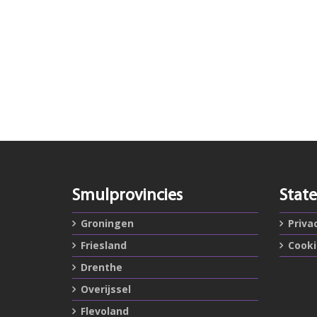
Smulprovincies
Stat
Groningen
Priva
Friesland
Cook
Drenthe
Overijssel
Flevoland