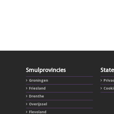
Smulprovincies
Stat
Groningen
Priva
Friesland
Cook
Drenthe
Overijssel
Flevoland