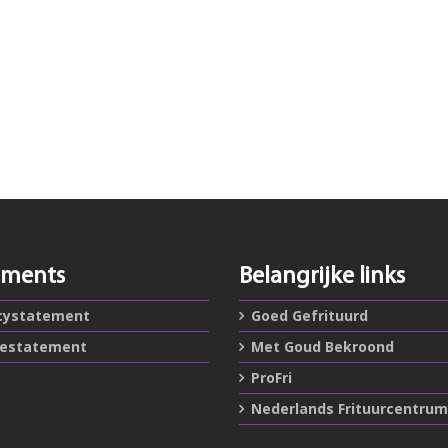
ements
Belangrijke links
cystatement
Goed Gefrituurd
iestatement
Met Goud Bekroond
ProFri
Nederlands Frituurcentrum