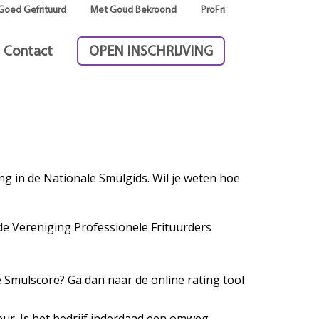
Goed Gefrituurd
Met Goud Bekroond
ProFri
Contact
OPEN INSCHRIJVING
g in de Nationale Smulgids. Wil je weten hoe
de Vereniging Professionele Frituurders
e Smulscore? Ga dan naar de online rating tool
ur. Is het bedrijf inderdaad een omweg