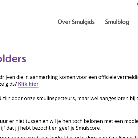
Over Smulgids
Smulblog
olders
rijven die in aanmerking komen voor een officiële vermeldin
ze gids?
Klik hier
.
d zijn door onze smulinspecteurs, maar wel aangesloten bij 
ituur er niet tussen en wil je hen toch belonen met een mooi
ijf dat jij hebt bezocht en geef je Smulscore.
 ontvangen wordt het bedrijf bezocht door een Smulinspecte