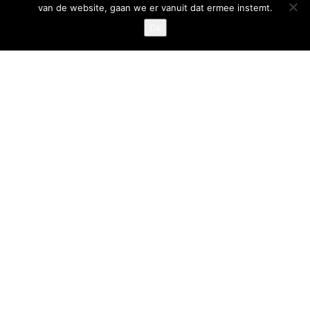
van de website, gaan we er vanuit dat ermee instemt.
Privacystatement
Ok
Cookiestatement
Belangrijke links
Goed Gefrituurd
Met Goud Bekroond
ProFri
Nederlands Frituurcentrum
Smulgids.nl
Nederlands Frituurcentrum
Blaarthemseweg 72
5502 JW Veldhoven
T
:
040-7200900 (optie 2)