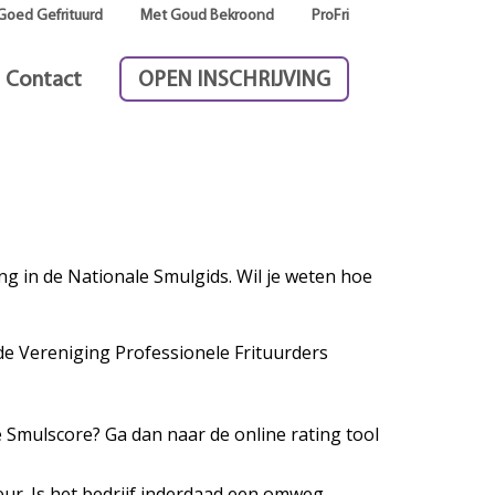
Goed Gefrituurd
Met Goud Bekroond
ProFri
Contact
OPEN INSCHRIJVING
g in de Nationale Smulgids. Wil je weten hoe
de Vereniging Professionele Frituurders
e Smulscore? Ga dan naar de online rating tool
ur. Is het bedrijf inderdaad een omweg