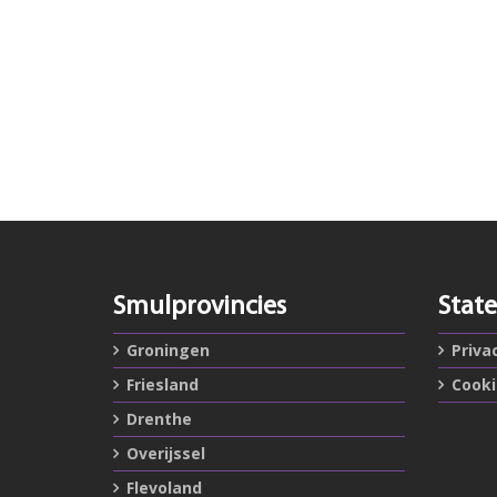
Smulprovincies
Stat
Groningen
Priva
Friesland
Cook
Drenthe
Overijssel
Flevoland