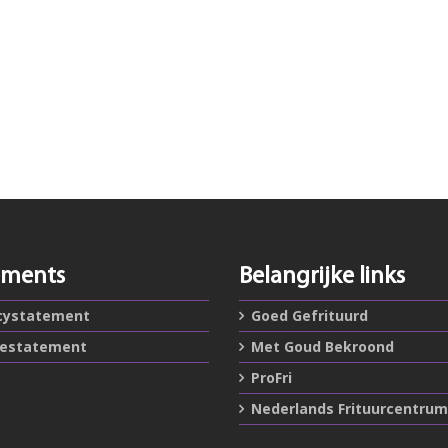
ements
Belangrijke links
cystatement
Goed Gefrituurd
iestatement
Met Goud Bekroond
ProFri
Nederlands Frituurcentrum