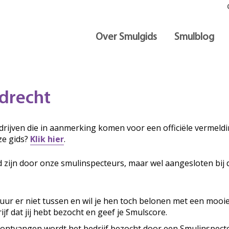
Over Smulgids
Smulblog
drecht
rijven die in aanmerking komen voor een officiële vermeldin
ze gids?
Klik hier
.
d zijn door onze smulinspecteurs, maar wel aangesloten bij 
ituur er niet tussen en wil je hen toch belonen met een mooi
ijf dat jij hebt bezocht en geef je Smulscore.
 ontvangen wordt het bedrijf bezocht door een Smulinspecte