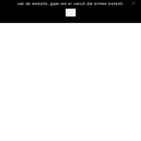
van de website, gaan we er vanuit dat ermee instemt.
Privacystatement
Ok
Cookiestatement
Belangrijke links
Goed Gefrituurd
Met Goud Bekroond
ProFri
Nederlands Frituurcentrum
Smulgids.nl
Nederlands Frituurcentrum
Blaarthemseweg 72
5502 JW Veldhoven
T
:
040-7200900 (optie 2)