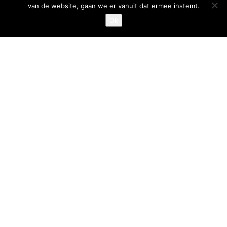
van de website, gaan we er vanuit dat ermee instemt.
Privacystatement
Ok
Cookiestatement
Belangrijke links
Goed Gefrituurd
Met Goud Bekroond
ProFri
Nederlands Frituurcentrum
Smulgids.nl
Nederlands Frituurcentrum
Blaarthemseweg 72
5502 JW Veldhoven
T
:
040-7200900 (optie 2)