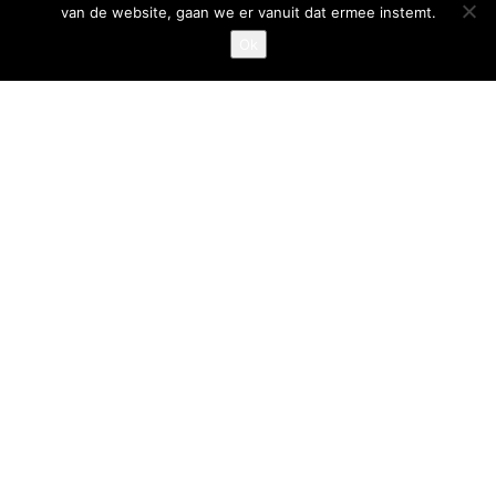
van de website, gaan we er vanuit dat ermee instemt.
Privacystatement
Ok
Cookiestatement
Belangrijke links
Goed Gefrituurd
Met Goud Bekroond
ProFri
Nederlands Frituurcentrum
Smulgids.nl
Nederlands Frituurcentrum
Blaarthemseweg 72
5502 JW Veldhoven
T
:
040-7200900 (optie 2)