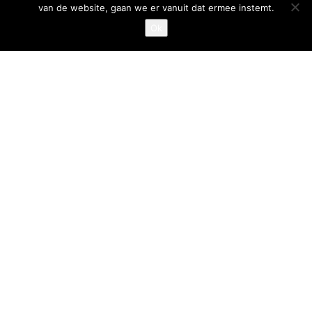
van de website, gaan we er vanuit dat ermee instemt.
Privacystatement
Ok
Cookiestatement
Belangrijke links
Goed Gefrituurd
Met Goud Bekroond
ProFri
Nederlands Frituurcentrum
Smulgids.nl
Nederlands Frituurcentrum
Blaarthemseweg 72
5502 JW Veldhoven
T
:
040-7200900 (optie 2)