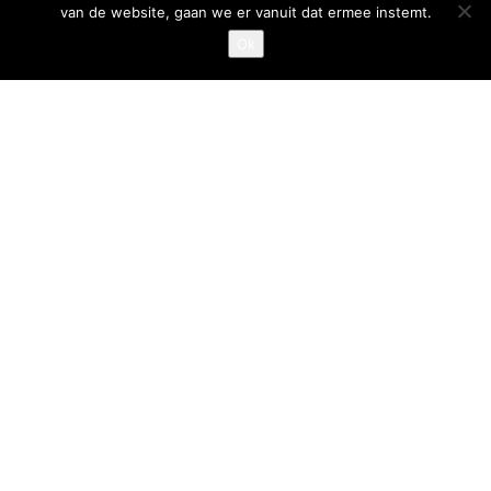
van de website, gaan we er vanuit dat ermee instemt.
Privacystatement
Ok
Cookiestatement
Belangrijke links
Goed Gefrituurd
Met Goud Bekroond
ProFri
Nederlands Frituurcentrum
Smulgids.nl
Nederlands Frituurcentrum
Blaarthemseweg 72
5502 JW Veldhoven
T
:
040-7200900 (optie 2)