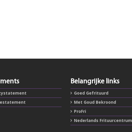
ements
Belangrijke links
cystatement
Goed Gefrituurd
iestatement
Met Goud Bekroond
ProFri
Nederlands Frituurcentrum