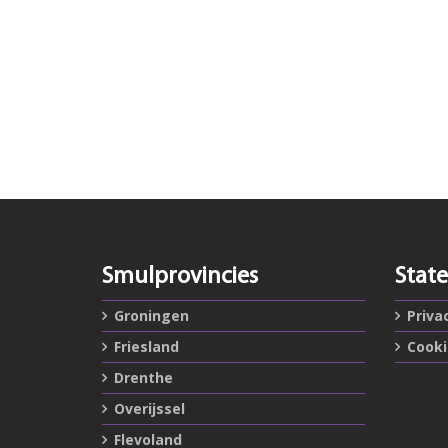
Smulprovincies
Stat
Groningen
Priva
Friesland
Cook
Drenthe
Overijssel
Flevoland