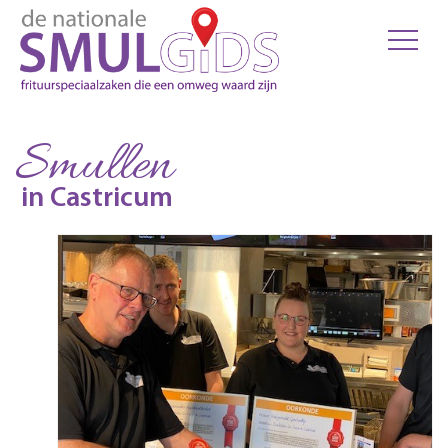
Smullen
in Castricum