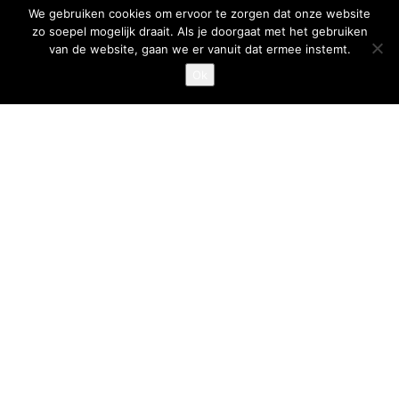
We gebruiken cookies om ervoor te zorgen dat onze website
Belangrijke links
zo soepel mogelijk draait. Als je doorgaat met het gebruiken
van de website, gaan we er vanuit dat ermee instemt.
Goed Gefrituurd
Ok
Met Goud Bekroond
ProFri
Nederlands Frituurcentrum
Smulgids.nl
Nederlands Frituurcentrum
Blaarthemseweg 72
5502 JW Veldhoven
T
:
040-7200900 (optie 2)
@
:
info@frituurcentrum.nl
Volg ons