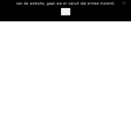
van de website, gaan we er vanuit dat ermee instemt.
Privacystatement
Ok
Cookiestatement
Belangrijke links
Goed Gefrituurd
Met Goud Bekroond
ProFri
Nederlands Frituurcentrum
Smulgids.nl
Nederlands Frituurcentrum
Blaarthemseweg 72
5502 JW Veldhoven
T
:
040-7200900 (optie 2)