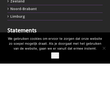
Zeeland
Noord-Brabant
Limburg
Statements
We gebruiken cookies om ervoor te zorgen dat onze website
Privacystatement
zo soepel mogelijk draait. Als je doorgaat met het gebruiken
Cookiestatement
van de website, gaan we er vanuit dat ermee instemt.
Ok
Belangrijke links
Goed Gefrituurd
Met Goud Bekroond
ProFri
Nederlands Frituurcentrum
Smulgids.nl