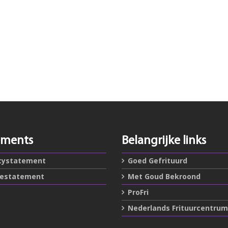
ements
Belangrijke links
cystatement
Goed Gefrituurd
iestatement
Met Goud Bekroond
ProFri
Nederlands Frituurcentrum