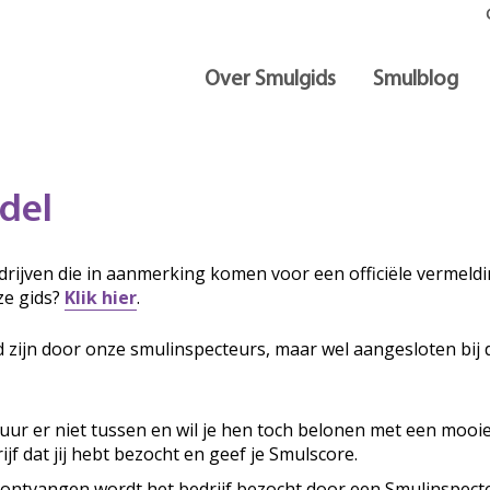
Over Smulgids
Smulblog
del
rijven die in aanmerking komen voor een officiële vermeldin
ze gids?
Klik hier
.
d zijn door onze smulinspecteurs, maar wel aangesloten bij 
ituur er niet tussen en wil je hen toch belonen met een mooi
ijf dat jij hebt bezocht en geef je Smulscore.
 ontvangen wordt het bedrijf bezocht door een Smulinspecte