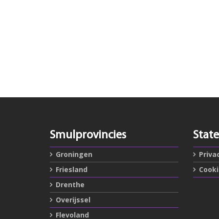
Smulprovincies
Stat
Groningen
Priva
Friesland
Cook
Drenthe
Overijssel
Flevoland