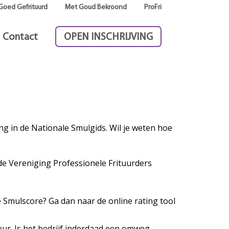
Goed Gefrituurd
Met Goud Bekroond
ProFri
Contact
OPEN INSCHRIJVING
g in de Nationale Smulgids. Wil je weten hoe
de Vereniging Professionele Frituurders
e Smulscore? Ga dan naar de online rating tool
ur. Is het bedrijf inderdaad een omweg