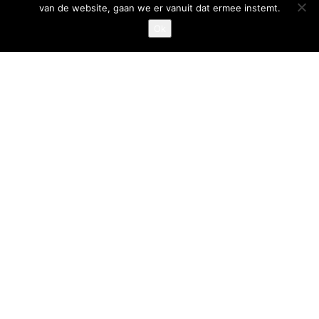
van de website, gaan we er vanuit dat ermee instemt.
Privacystatement
Ok
Cookiestatement
Belangrijke links
Goed Gefrituurd
Met Goud Bekroond
ProFri
Nederlands Frituurcentrum
Smulgids.nl
Nederlands Frituurcentrum
Blaarthemseweg 72
5502 JW Veldhoven
T
:
040-7200900 (optie 2)