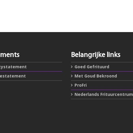
ements
Belangrijke links
cystatement
Goed Gefrituurd
iestatement
Met Goud Bekroond
ProFri
Nederlands Frituurcentrum