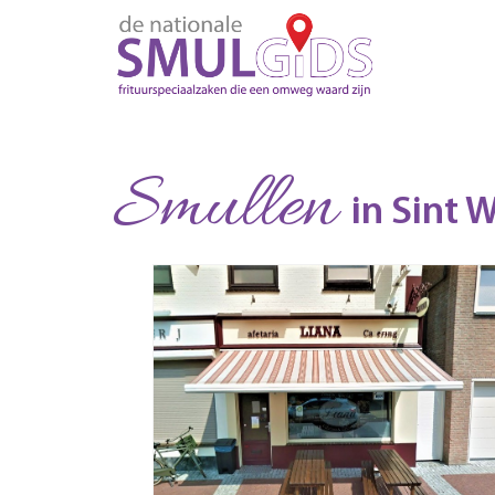
Smullen
in Sint W