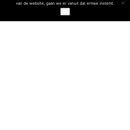
van de website, gaan we er vanuit dat ermee instemt.
Privacystatement
Ok
Cookiestatement
Belangrijke links
Goed Gefrituurd
Met Goud Bekroond
ProFri
Nederlands Frituurcentrum
Smulgids.nl
Nederlands Frituurcentrum
Blaarthemseweg 72
5502 JW Veldhoven
T
:
040-7200900 (optie 2)