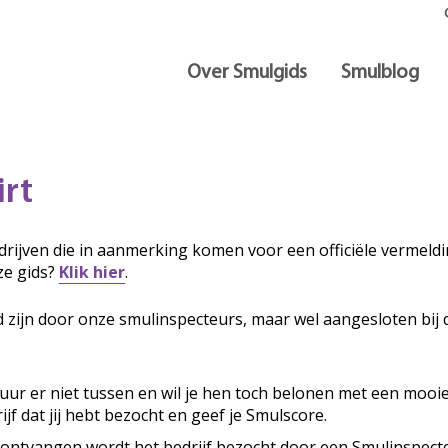
Over Smulgids
Smulblog
irt
rijven die in aanmerking komen voor een officiële vermeldin
ze gids?
Klik hier
.
d zijn door onze smulinspecteurs, maar wel aangesloten bij 
ituur er niet tussen en wil je hen toch belonen met een mooi
ijf dat jij hebt bezocht en geef je Smulscore.
 ontvangen wordt het bedrijf bezocht door een Smulinspecte