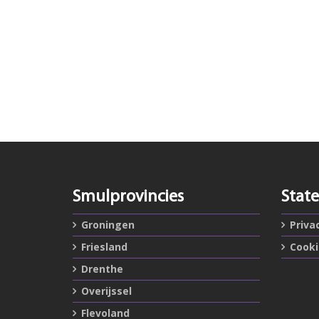
Smulprovincies
Stat
Groningen
Priva
Friesland
Cook
Drenthe
Overijssel
Flevoland