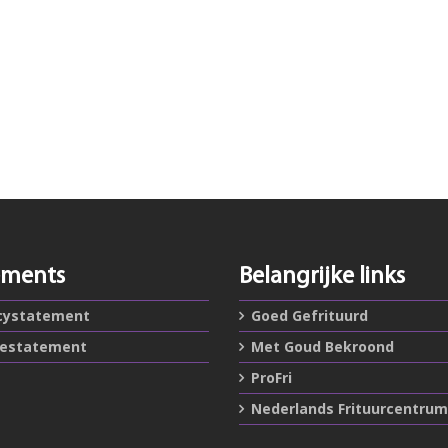
ements
Belangrijke links
cystatement
Goed Gefrituurd
iestatement
Met Goud Bekroond
ProFri
Nederlands Frituurcentrum