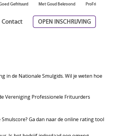
Goed Gefrituurd
Met Goud Bekroond
ProFri
Contact
OPEN INSCHRIJVING
g in de Nationale Smulgids. Wil je weten hoe
de Vereniging Professionele Frituurders
e Smulscore? Ga dan naar de online rating tool
ur. Is het bedrijf inderdaad een omweg