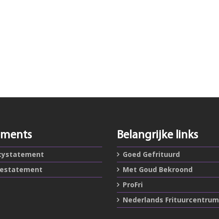
ements
Belangrijke links
cystatement
Goed Gefrituurd
iestatement
Met Goud Bekroond
ProFri
Nederlands Frituurcentrum