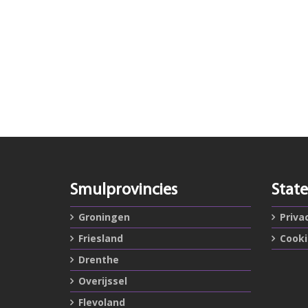
Smulprovincies
Stat
Groningen
Priva
Friesland
Cook
Drenthe
Overijssel
Flevoland