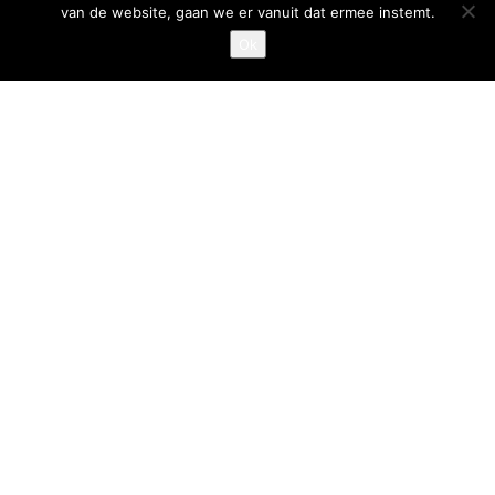
van de website, gaan we er vanuit dat ermee instemt.
Privacystatement
Ok
Cookiestatement
Belangrijke links
Goed Gefrituurd
Met Goud Bekroond
ProFri
Nederlands Frituurcentrum
Smulgids.nl
Nederlands Frituurcentrum
Blaarthemseweg 72
5502 JW Veldhoven
T
:
040-7200900 (optie 2)