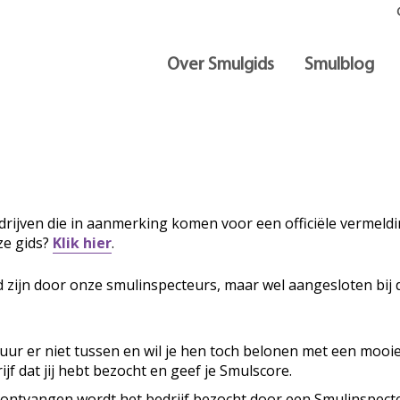
Over Smulgids
Smulblog
rijven die in aanmerking komen voor een officiële vermeldin
ze gids?
Klik hier
.
d zijn door onze smulinspecteurs, maar wel aangesloten bij 
ituur er niet tussen en wil je hen toch belonen met een mooi
ijf dat jij hebt bezocht en geef je Smulscore.
 ontvangen wordt het bedrijf bezocht door een Smulinspecte