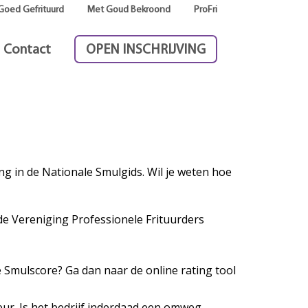
Goed Gefrituurd
Met Goud Bekroond
ProFri
Contact
OPEN INSCHRIJVING
g in de Nationale Smulgids. Wil je weten hoe
de Vereniging Professionele Frituurders
e Smulscore? Ga dan naar de online rating tool
ur. Is het bedrijf inderdaad een omweg