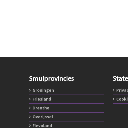
Smulprovincies
Stat
Groningen
Priva
Friesland
Cook
Drenthe
Overijssel
Flevoland