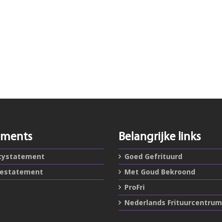
ements
Belangrijke links
cystatement
Goed Gefrituurd
iestatement
Met Goud Bekroond
ProFri
Nederlands Frituurcentrum