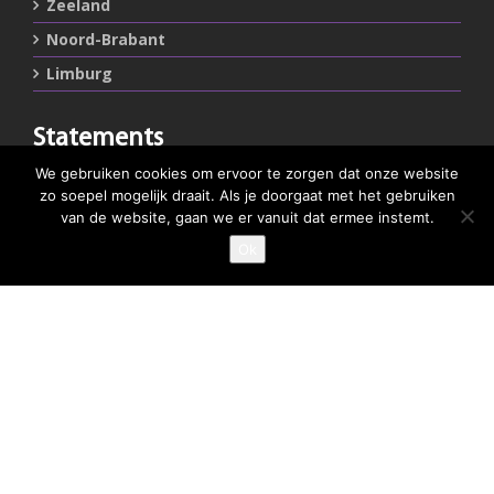
Zeeland
Noord-Brabant
Limburg
Statements
We gebruiken cookies om ervoor te zorgen dat onze website
Privacystatement
zo soepel mogelijk draait. Als je doorgaat met het gebruiken
Cookiestatement
van de website, gaan we er vanuit dat ermee instemt.
Ok
Belangrijke links
Goed Gefrituurd
Met Goud Bekroond
ProFri
Nederlands Frituurcentrum
Smulgids.nl