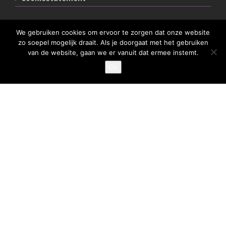
Belangrijke links
We gebruiken cookies om ervoor te zorgen dat onze website
zo soepel mogelijk draait. Als je doorgaat met het gebruiken
Goed Gefrituurd
van de website, gaan we er vanuit dat ermee instemt.
Met Goud Bekroond
Ok
ProFri
Nederlands Frituurcentrum
Smulgids.nl
Nederlands Frituurcentrum
Blaarthemseweg 72
5502 JW Veldhoven
T
:
040-7200900 (optie 2)
@
:
info@frituurcentrum.nl