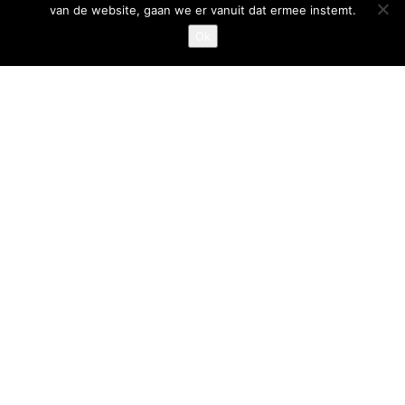
van de website, gaan we er vanuit dat ermee instemt.
Privacystatement
Ok
Cookiestatement
Belangrijke links
Goed Gefrituurd
Met Goud Bekroond
ProFri
Nederlands Frituurcentrum
Smulgids.nl
Nederlands Frituurcentrum
Blaarthemseweg 72
5502 JW Veldhoven
T
:
040-7200900 (optie 2)