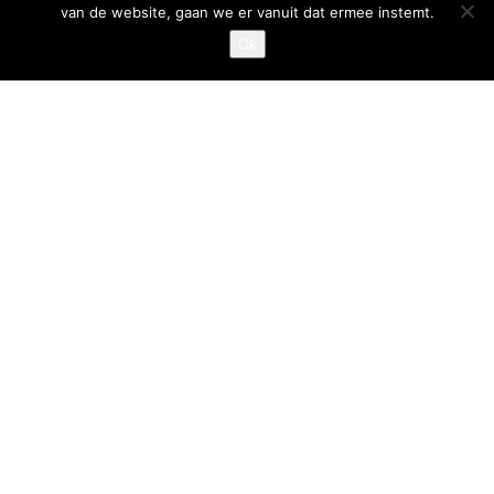
van de website, gaan we er vanuit dat ermee instemt.
Privacystatement
Ok
Cookiestatement
Belangrijke links
Goed Gefrituurd
Met Goud Bekroond
ProFri
Nederlands Frituurcentrum
Smulgids.nl
Nederlands Frituurcentrum
Blaarthemseweg 72
5502 JW Veldhoven
T
:
040-7200900 (optie 2)