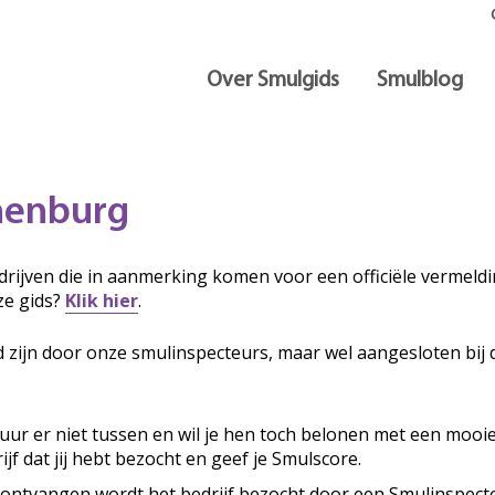
Over Smulgids
Smulblog
nenburg
rijven die in aanmerking komen voor een officiële vermeldin
ze gids?
Klik hier
.
d zijn door onze smulinspecteurs, maar wel aangesloten bij 
ituur er niet tussen en wil je hen toch belonen met een mooi
ijf dat jij hebt bezocht en geef je Smulscore.
 ontvangen wordt het bedrijf bezocht door een Smulinspecte