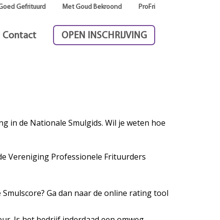
Goed Gefrituurd
Met Goud Bekroond
ProFri
Contact
OPEN INSCHRIJVING
g in de Nationale Smulgids. Wil je weten hoe
de Vereniging Professionele Frituurders
e Smulscore? Ga dan naar de online rating tool
ur. Is het bedrijf inderdaad een omweg