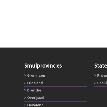
Smulprovincies
Stat
Groningen
Priva
Friesland
Cook
Drenthe
Overijssel
Flevoland