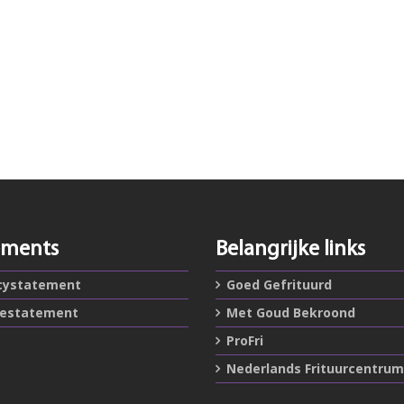
ements
Belangrijke links
cystatement
Goed Gefrituurd
iestatement
Met Goud Bekroond
ProFri
Nederlands Frituurcentrum